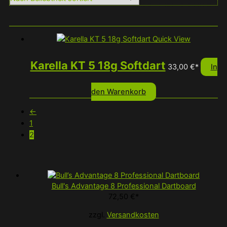
Quick View
Karella KT 5 18g Softdart
33,00
€
*
In
den Warenkorb
←
1
2
Bull's Advantage 8 Professional Dartboard
72,50
€
*
zzgl.
Versandkosten