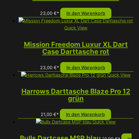
Optionen
können
23,00
€
*
In den Warenkorb
auf
der
Quick View
Produktseit
gewählt
Mission Freedom Luxur XL Dart
werden
Case Darttasche rot
23,00
€
*
In den Warenkorb
Quick View
Harrows Darttasche Blaze Pro 12
grün
21,00
€
*
In den Warenkorb
Quick View
Bulls Dartcase MSP blau
21,00
€
*
In