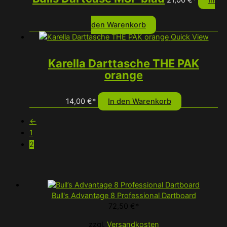
den Warenkorb
Quick View
Karella Darttasche THE PAK
orange
14,00
€
*
In den Warenkorb
←
1
2
Bull's Advantage 8 Professional Dartboard
72,50
€
*
zzgl.
Versandkosten