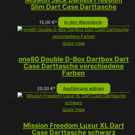
Slim Dart Case Darttasche
15,00
€
*
In den Warenkorb
Quick View
one80 Double D-Box Dartbox Dart
Case Darttasche verschiedene
Farben
Dieses
20,00
€
*
Ausführung wählen
Produkt
weist
mehrere
Quick View
Varianten
auf.
Mission Freedom Luxur XL Dart
Die
Case Darttasche schwarz