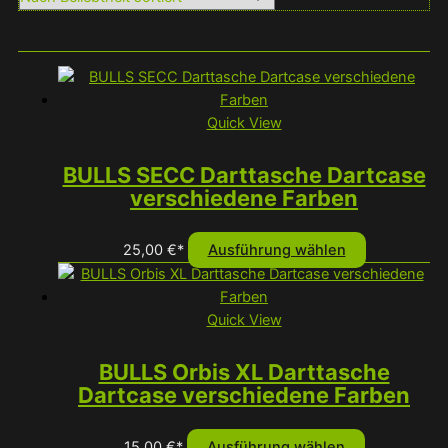
Quick View
BULLS SECC Darttasche Dartcase
verschiedene Farben
Dieses
25,00
€
*
Ausführung wählen
Produkt
weist
mehrere
Quick View
Varianten
auf.
BULLS Orbis XL Darttasche
Die
Dartcase verschiedene Farben
Optionen
können
Dieses
15,00
€
*
Ausführung wählen