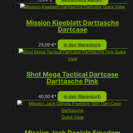
auf
Produkt
Quick View
der
weist
Produktseit
mehrere
Mission Kleeblatt Darttasche
gewählt
Varianten
Dartcase
werden
auf.
Die
25,00
€
*
In den Warenkorb
Optionen
Quick
können
View
auf
der
Shot Mega Tactical Dartcase
Produktseit
Darttasche Pink
gewählt
werden
40,00
€
*
In den Warenkorb
Quick View
Mission Jack Daniels Freedom