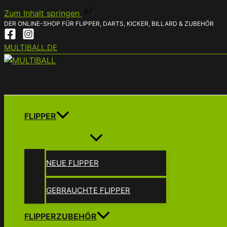
Zum Inhalt springen
DER ONLINE-SHOP FÜR FLIPPER, DARTS, KICKER, BILLARD & ZUBEHÖR
Zum
Inhalt
MULTIBALL.DE
springen
FLIPPER
NEUE FLIPPER
GEBRAUCHTE FLIPPER
FLIPPERZUBEHÖR