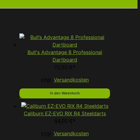
Bull's Advantage 8 Professional
Dartboard
72,50
€
*
zzgl.
Versandkosten
In den Warenkorb
Caliburn EZ-EVO RIX R4 Steeldarts
84,00
€
*
zzgl.
Versandkosten