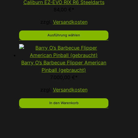
Caliburn EZ-EVO RIX R6 Steeldarts
84,00
€
*
zzgl.
Versandkosten
Ausführung wählen
Barry O’s Barbecue Flipper American
Pinball (gebraucht)
7.000,00
€
*
zzgl.
Versandkosten
In den Warenkorb