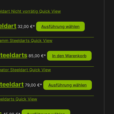
Nicht vorrätig
Quick View
Dieses
Produkt
eldart
32,00
€
*
Ausführung wählen
weist
mehrere
Quick View
Varianten
auf.
teeldarts
Die
85,00
€
*
In den Warenkorb
Optionen
können
Quick View
auf
Dieses
der
Produkt
teeldart
79,00
€
*
Ausführung wählen
Produktseite
weist
gewählt
mehrere
Quick View
werden
Varianten
Dieses
auf.
Produkt
s