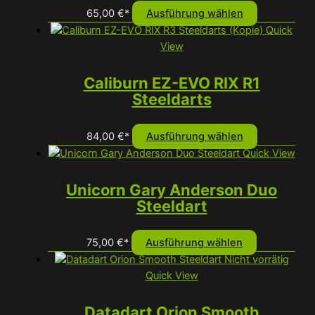
Dieses
65,00
€
*
Ausführung wählen
Produkt
Quick
weist
View
mehrere
Varianten
Caliburn EZ-EVO RIX R1
auf.
Steeldarts
Die
Optionen
Dieses
84,00
€
*
Ausführung wählen
können
Produkt
Quick View
auf
weist
der
mehrere
Unicorn Gary Anderson Duo
Produktseit
Varianten
Steeldart
gewählt
auf.
werden
Die
Dieses
75,00
€
*
Ausführung wählen
Optionen
Produkt
Nicht vorrätig
können
weist
Quick View
auf
mehrere
der
Varianten
Datadart Orion Smooth
Produktseit