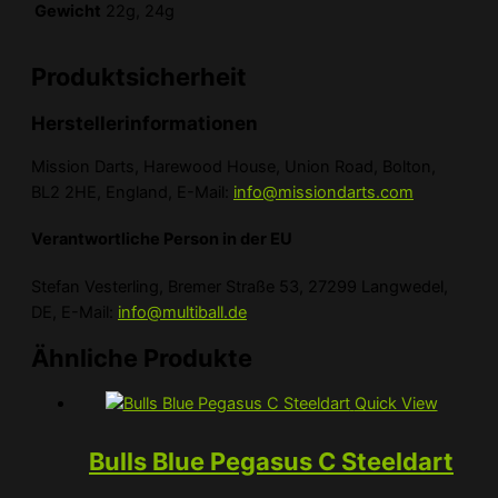
Gewicht
22g, 24g
Produktsicherheit
Herstellerinformationen
Mission Darts, Harewood House, Union Road, Bolton,
BL2 2HE, England, E-Mail:
info@missiondarts.com
Verantwortliche Person in der EU
Stefan Vesterling, Bremer Straße 53, 27299 Langwedel,
DE, E-Mail:
info@multiball.de
Ähnliche Produkte
Quick View
Bulls Blue Pegasus C Steeldart