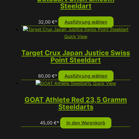
auf.
Steeldart
gewählt
Die
werden
Optionen
Dieses
32,00
€
*
Ausführung wählen
können
Produkt
auf
weist
Quick View
der
mehrere
Produktseit
Varianten
Target Crux Japan Justice Swiss
gewählt
auf.
Point Steeldart
werden
Die
Optionen
Dieses
60,00
€
*
Ausführung wählen
können
Produkt
Quick View
auf
weist
der
mehrere
GOAT Athlete Red 23,5 Gramm
Produktseit
Varianten
Steeldarts
gewählt
auf.
werden
Die
45,00
€
*
In den Warenkorb
Optionen
können