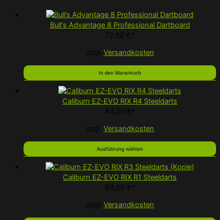
auf
der
Produktseit
Bull's Advantage 8 Professional Dartboard
72,50
€
*
gewählt
werden
zzgl.
Versandkosten
In den Warenkorb
Caliburn EZ-EVO RIX R4 Steeldarts
84,00
€
*
zzgl.
Versandkosten
Ausführung wählen
Caliburn EZ-EVO RIX R1 Steeldarts
84,00
€
*
zzgl.
Versandkosten