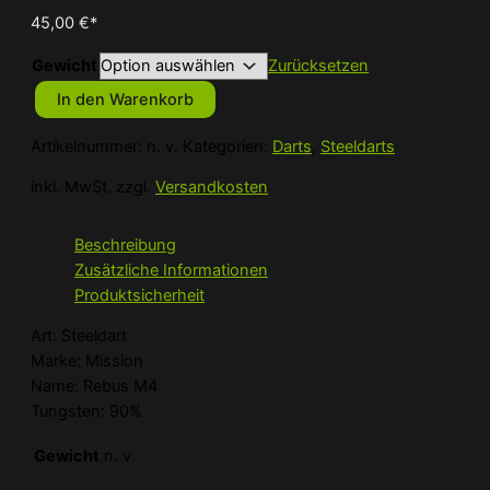
45,00
€
*
Gewicht
Zurücksetzen
In den Warenkorb
Mission
Rebus
Artikelnummer:
n. v.
Kategorien:
Darts
,
Steeldarts
M4
inkl. MwSt.
zzgl.
Versandkosten
Steeldart
Menge
Beschreibung
Zusätzliche Informationen
Produktsicherheit
Art: Steeldart
Marke: Mission
Name: Rebus M4
Tungsten: 90%
Gewicht
n. v.