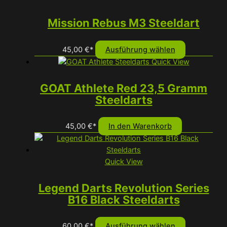
Mission Rebus M3 Steeldart
Dieses
45,00
€
*
Ausführung wählen
Produkt
Quick View
weist
mehrere
GOAT Athlete Red 23,5 Gramm
Varianten
Steeldarts
auf.
Die
45,00
€
*
In den Warenkorb
Optionen
können
auf
Quick View
der
Produktseit
Legend Darts Revolution Series
gewählt
B16 Black Steeldarts
werden
Dieses
60,00
€
*
Ausführung wählen