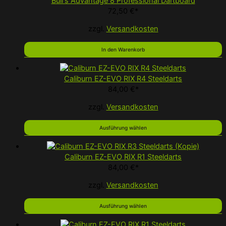
Bull's Advantage 8 Professional Dartboard
auf.
72,50
€
*
Die
zzgl.
Versandkosten
Optionen
können
In den Warenkorb
auf
der
Produktseit
Caliburn EZ-EVO RIX R4 Steeldarts
gewählt
84,00
€
*
werden
zzgl.
Versandkosten
Ausführung wählen
Caliburn EZ-EVO RIX R1 Steeldarts
84,00
€
*
zzgl.
Versandkosten
Ausführung wählen