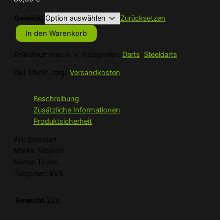
Gewicht
Zurücksetzen
In den Warenkorb
Mission
Tycho
Artikelnummer:
n. v.
Kategorien:
Darts
,
Steeldarts
Steeldart
inkl. MwSt.
zzgl.
Versandkosten
Menge
Beschreibung
Zusätzliche Informationen
Produktsicherheit
Art: Steeldart
Marke: Mission
Name: Tycho
Tungsten: 95%
Gewicht
22g