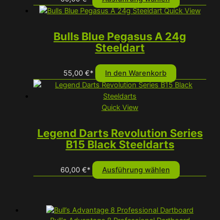
Produkt
Quick View
weist
mehrere
Bulls Blue Pegasus A 24g
Varianten
Steeldart
auf.
Die
55,00
€
*
In den Warenkorb
Optionen
können
auf
Quick View
der
Produktseit
Legend Darts Revolution Series
gewählt
B15 Black Steeldarts
werden
Dieses
60,00
€
*
Ausführung wählen
Produkt
weist
mehrere
Varianten