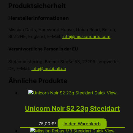
Produktsicherheit
Herstellerinformationen
Mission Darts, Harewood House, Union Road, Bolton,
BL2 2HE, England, E-Mail:
info@missiondarts.com
Verantwortliche Person in der EU
Stefan Vesterling, Bremer Straße 53, 27299 Langwedel,
DE, E-Mail:
info@multiball.de
Ähnliche Produkte
Quick View
Unicorn Noir S2 23g Steeldart
75,00
€
*
In den Warenkorb
Quick View