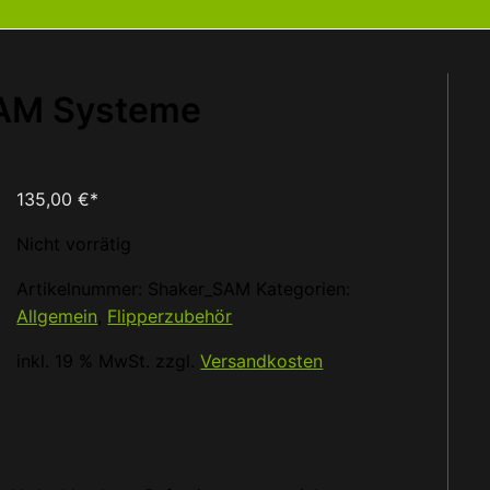
SAM Systeme
135,00
€
*
Nicht vorrätig
Artikelnummer:
Shaker_SAM
Kategorien:
Allgemein
,
Flipperzubehör
inkl. 19 % MwSt.
zzgl.
Versandkosten