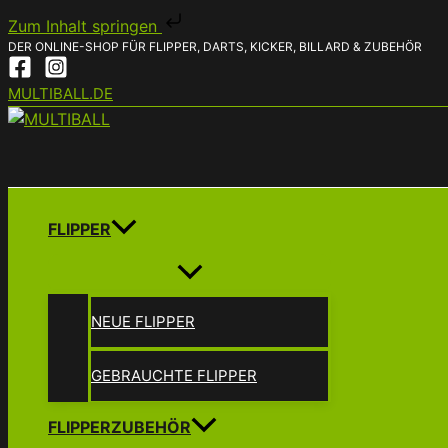
Zum Inhalt springen
DER ONLINE-SHOP FÜR FLIPPER, DARTS, KICKER, BILLARD & ZUBEHÖR
Zum
Inhalt
MULTIBALL.DE
springen
FLIPPER
NEUE FLIPPER
GEBRAUCHTE FLIPPER
FLIPPERZUBEHÖR