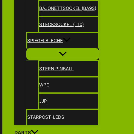
BAJONETTSOCKEL (BA9S)
STECKSOCKEL (T10)
SPIEGELBLECHE
STERN PINBALL
WPC
JJP
STARPOST-LEDS
DARTS