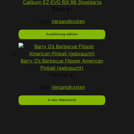
Caliburn EZ-EVO RIX R6 Steeldarts
84,00
€
*
zzgl.
Versandkosten
Ausführung wählen
Barry O’s Barbecue Flipper American
Pinball (gebraucht)
7.000,00
€
*
zzgl.
Versandkosten
In den Warenkorb