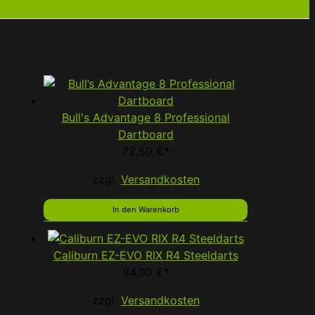
Bull's Advantage 8 Professional
Dartboard
72,50
€
*
zzgl.
Versandkosten
In den Warenkorb
Caliburn EZ-EVO RIX R4 Steeldarts
84,00
€
*
zzgl.
Versandkosten