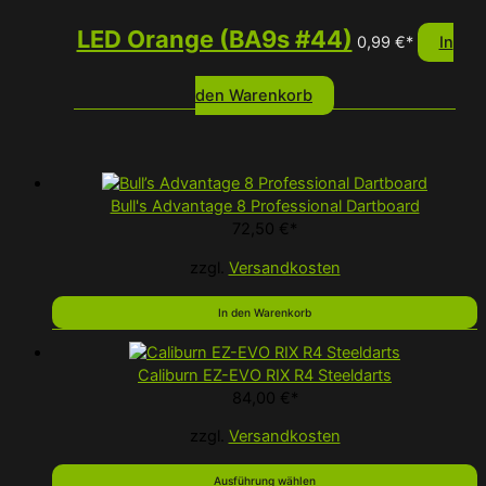
LED Orange (BA9s #44)
0,99
€
*
In
den Warenkorb
Bull's Advantage 8 Professional Dartboard
72,50
€
*
zzgl.
Versandkosten
In den Warenkorb
Caliburn EZ-EVO RIX R4 Steeldarts
84,00
€
*
zzgl.
Versandkosten
Ausführung wählen