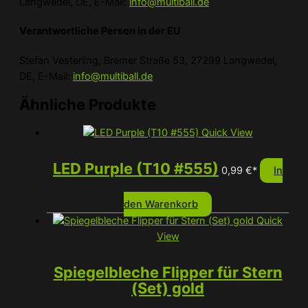
Langwedel, DE, E-Mail:
info@multiball.de
Verantwortliche Person in der EU
Stefan Vesterling, Bremer Straße 53, 27299 Langwedel,
DE, E-Mail:
info@multiball.de
Ähnliche Produkte
Quick View
LED Purple (T10 #555)
0,99
€
*
In
den Warenkorb
Quick
View
Spiegelbleche Flipper für Stern
(Set) gold